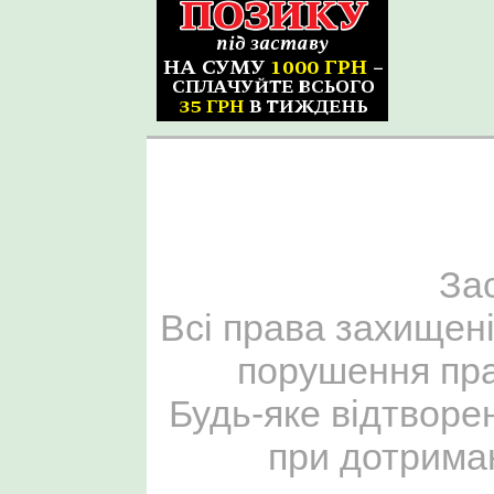
За
Всі права захищені
порушення пра
Будь-яке відтворе
при дотриман