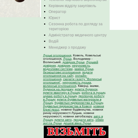
Керівник відділу закупівель
Оператор
Юрист
Сезонна робота по догляду за
територією
Адміністратор медичного центру
Водій
Менеджер з продажу
Луцькі оголошення
, Ковель, Ковельські
оголошення,
Луцьк
, Володимир -
Волинський,
довідник Луцьк
,
Луцький
довідник
,
довідник
,
нерухомість
,
водозливні системи
,
каміни Луцьк
,
безкоштовні оголошення
,
подати
оголошення на сайт
,
онлайн-
оголошення
,
скачати газету "Волинські
оголошеня"
,
нерухомість луцька
,
волинські оголошення
, Ківерці, маяки,
будинок на продажу
,
купити будинок
,
купити квартиру в Луцьку
,
робота в луцьку
,
шукаю роботу в луцьку
,
пропоную роботу
в Луцьку
,
купити будівельні матеріали в
Луцьку
,
будівельні підприємства в Луцьку
,
будівельні підприємства в Ковелі
,
новини
Біржі праці
, новини будівництва, новини
ринку нерухомості Луцька, новини
нерухомості, новини автобазару,
авто в
Луцьку
,
купити авто
,
продати авто
,
обмін
житла Луцьк
,
дешеві вікна Луцьк
,