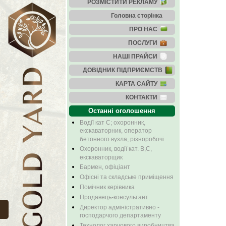
РОЗМІСТИТИ РЕКЛАМУ
Головна сторінка
ПРО НАС
ПОСЛУГИ
НАШІ ПРАЙСИ
ДОВІДНИК ПІДПРИЄМСТВ
КАРТА САЙТУ
КОНТАКТИ
Останні оголошення
Водії кат С; охоронник,
екскаваторник, оператор
бетонного вузла, різноробочі
Охоронник, водії кат. В,С,
екскаваторщик
Бармен, офіціант
Офісні та складське приміщення
Помічник керівника
Продавець-консультант
Директор адміністративно -
господарчого департаменту
Технолог харчового виробництва